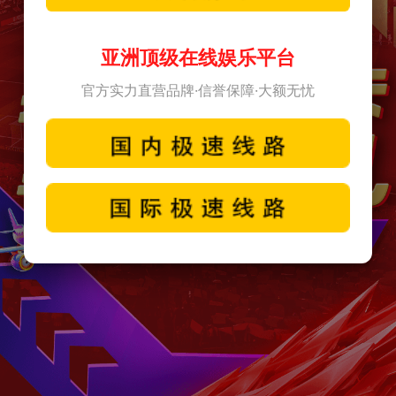
亚洲顶级在线娱乐平台
官方实力直营品牌·信誉保障·大额无忧